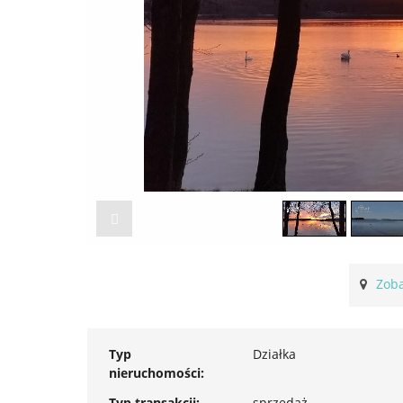
Zoba
Typ
Działka
nieruchomości:
Typ transakcji:
sprzedaż