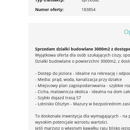
Numer oferty:
183854
O
Sprzedam działki budowlane 3000m2 z dostępe
Wyjątkowa oferta dla osób szukających ciszy, spok
Działki budowlane o powierzchni 3000m2, z dost
- Dostęp do jeziora - idealne na rekreację i odp
- Media: prąd, woda, kanalizacja przy działce
- Miejscowy plan zagospodarowania - szybkie r
- Cicha, malownicza okolica - idealna na dom cał
- Szybki dojazd trasą S7
- Lotnisko Olsztyn - Mazury w bezpośrednim zas
To doskonała inwestycja dla wymagających - na
wysokim potencjale wzrostu wartości.
Jeśli marzysz o własnym kawałku raju blisko jezior