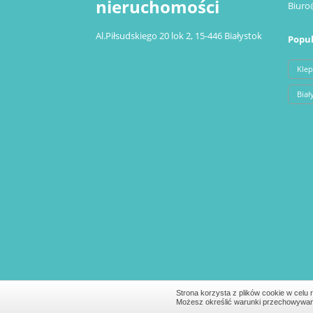
nieruchomości
Biuro
Al.Piłsudskiego 20 lok 2, 15-446 Białystok
Popul
Klep
Biał
Strona korzysta z plików cookie w celu r
Możesz określić warunki przechowywania 