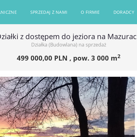
ANICZNE
SPRZEDAJ Z NAMI
O FIRMIE
DORADCY
ziałki z dostępem do jeziora na Mazura
Działka (Budowlana) na sprzedaż
2
499 000,00 PLN ,
pow.
3 000 m