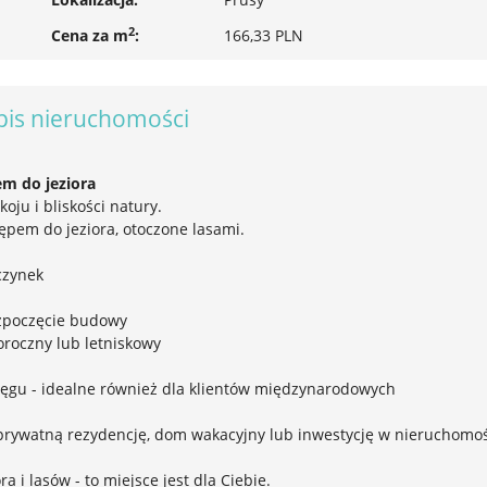
2
Cena za m
:
166,33 PLN
pis nieruchomości
m do jeziora
oju i bliskości natury.
ępem do jeziora, otoczone lasami.
oczynek
ozpoczęcie budowy
oroczny lub letniskowy
ięgu - idealne również dla klientów międzynarodowych
 prywatną rezydencję, dom wakacyjny lub inwestycję w nieruchomo
a i lasów - to miejsce jest dla Ciebie.