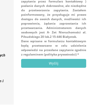
zapytania przez formularz kontaktowy )
podanie danych dobrowolne, ale niezbędne
do przetworzenia zapytania. Zostałem
poinformowany, że przysługuje mi prawo
dostępu do swoich danych, możliwości ich
poprawienia, żądania zaprzestania ich
przetwarzania. Administratorem danych
osobowych jest A- Zet Nieruchomości al.
Piłsudskiego 20 lok.2 15-446 Białystok.
Dane wpisane w formularzu kontaktowym
będą przetwarzane w celu udzielenia
odpowiedzi na przesłane zapytanie zgodnie
z regulaminem (polityka prywatności) *
wych
m i