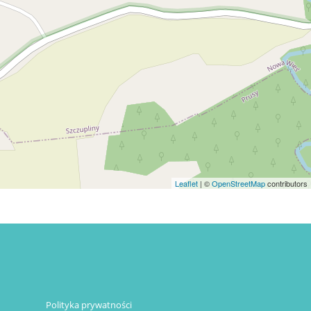
Leaflet
| ©
OpenStreetMap
contributors
Polityka prywatności