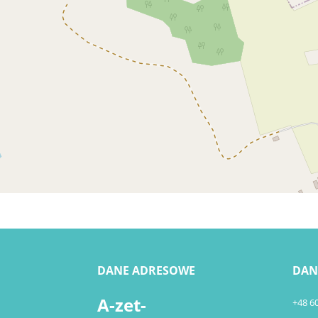
DANE ADRESOWE
DAN
A-zet-
+48 6