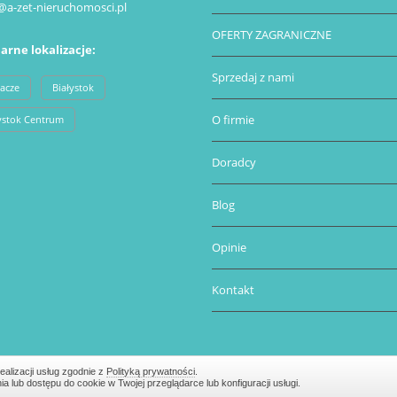
@a-zet-nieruchomosci.pl
OFERTY ZAGRANICZNE
arne lokalizacje:
Sprzedaj z nami
acze
Białystok
O firmie
ystok Centrum
Doradcy
Blog
Opinie
Kontakt
ealizacji usług zgodnie z
Polityką prywatności
.
lub dostępu do cookie w Twojej przeglądarce lub konfiguracji usługi.