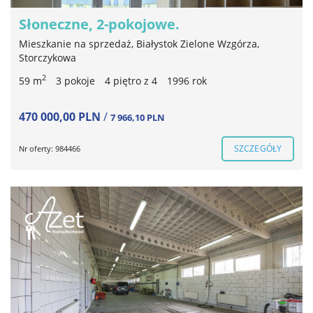
Słoneczne, 2-pokojowe.
Mieszkanie na sprzedaż, Białystok Zielone Wzgórza,
Storczykowa
2
59 m
3 pokoje
4 piętro z 4
1996 rok
470 000,00 PLN
/
7 966,10 PLN
SZCZEGÓŁY
Nr oferty: 984466