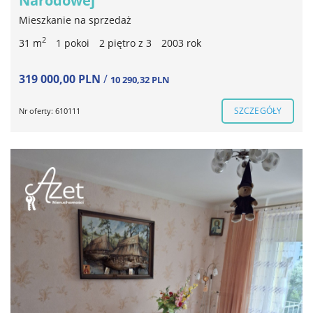
Narodowej
Mieszkanie na sprzedaż
2
31 m
1 pokoi
2 piętro z 3
2003 rok
319 000,00 PLN
/
10 290,32 PLN
SZCZEGÓŁY
Nr oferty: 610111