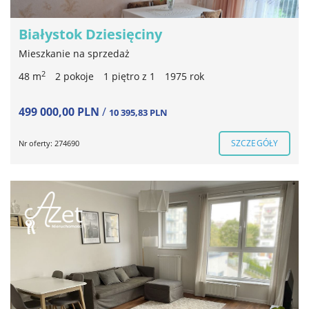
Białystok Dziesięciny
Mieszkanie na sprzedaż
2
48 m
2 pokoje
1 piętro z 1
1975 rok
499 000,00 PLN
/
10 395,83 PLN
SZCZEGÓŁY
Nr oferty: 274690