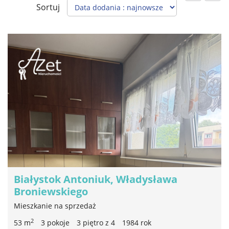
Sortuj
Białystok Antoniuk, Władysława
Broniewskiego
Mieszkanie na sprzedaż
2
53 m
3 pokoje
3 piętro z 4
1984 rok