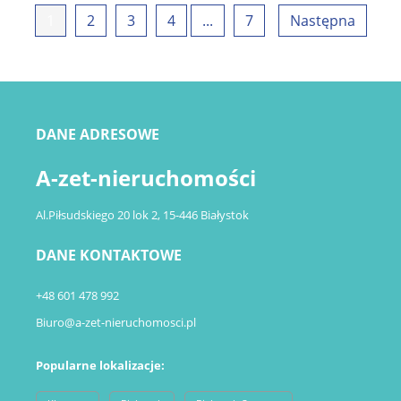
1
2
3
4
...
7
Następna
DANE ADRESOWE
A-zet-nieruchomości
Al.Piłsudskiego 20 lok 2, 15-446 Białystok
DANE KONTAKTOWE
+48 601 478 992
Biuro@a-zet-nieruchomosci.pl
Popularne lokalizacje: