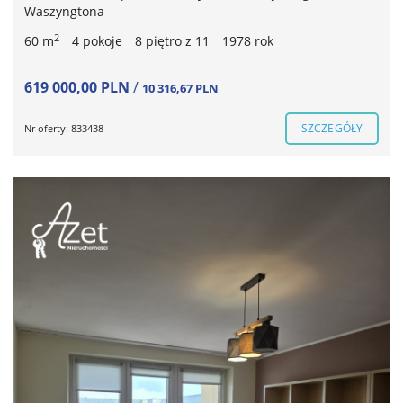
Waszyngtona
2
60 m
4 pokoje
8 piętro z 11
1978 rok
619 000,00 PLN
/
10 316,67 PLN
SZCZEGÓŁY
Nr oferty: 833438