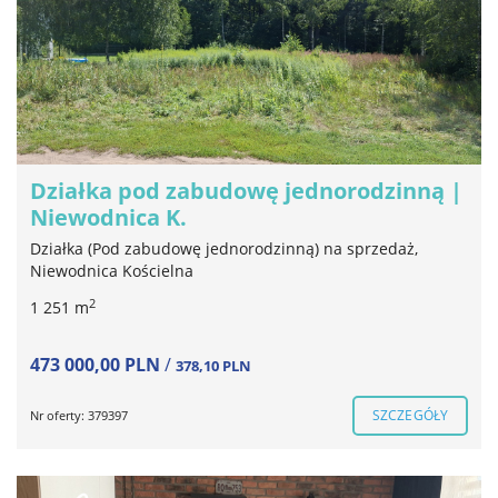
Działka pod zabudowę jednorodzinną |
Niewodnica K.
Działka (Pod zabudowę jednorodzinną) na sprzedaż,
Niewodnica Kościelna
2
1 251 m
473 000,00 PLN
/
378,10 PLN
SZCZEGÓŁY
Nr oferty: 379397