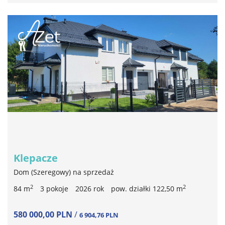
Klepacze
Dom (Szeregowy) na sprzedaż
2
2
84 m
3 pokoje
2026 rok
pow. działki 122,50 m
580 000,00 PLN
/
6 904,76 PLN