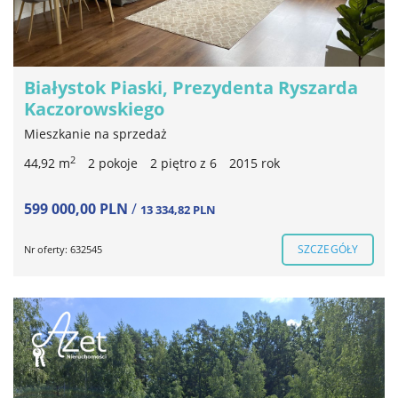
Białystok Piaski, Prezydenta Ryszarda
Kaczorowskiego
Mieszkanie na sprzedaż
2
44,92 m
2 pokoje
2 piętro z 6
2015 rok
599 000,00 PLN
/
13 334,82 PLN
SZCZEGÓŁY
Nr oferty: 632545