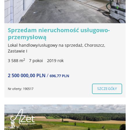
Sprzedam nieruchomość usługowo-
przemysłową
Lokal handlowy/usługowy na sprzedaż, Choroszcz,
Zastawie I
2
3 588 m
7 pokoi
2019 rok
2 500 000,00 PLN
/
696,77 PLN
SZCZEGÓŁY
Nr oferty: 190517