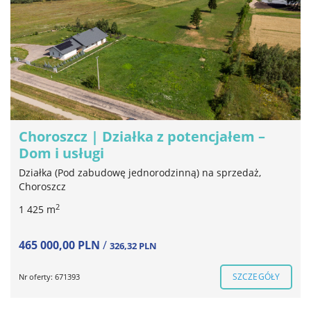
Choroszcz | Działka z potencjałem –
Dom i usługi
Działka (Pod zabudowę jednorodzinną) na sprzedaż,
Choroszcz
2
1 425 m
465 000,00 PLN
/
326,32 PLN
SZCZEGÓŁY
Nr oferty: 671393