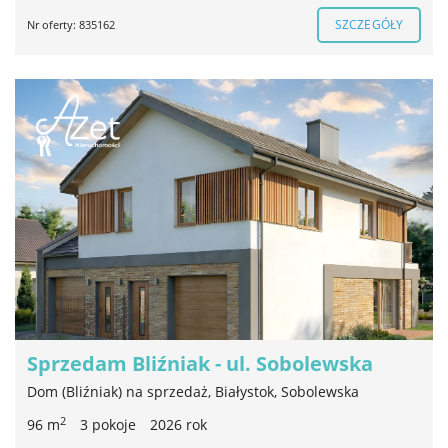
SZCZEGÓŁY
Nr oferty: 835162
Sprzedam Bliźniak - ul. Sobolewska
Dom (Bliźniak) na sprzedaż, Białystok, Sobolewska
2
96 m
3 pokoje
2026 rok