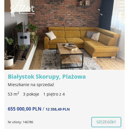
Białystok Skorupy, Plażowa
Mieszkanie na sprzedaż
2
53 m
3 pokoje
1 piętro z 4
655 000,00 PLN
/
12 358,49 PLN
SZCZEGÓŁY
Nr oferty: 146786